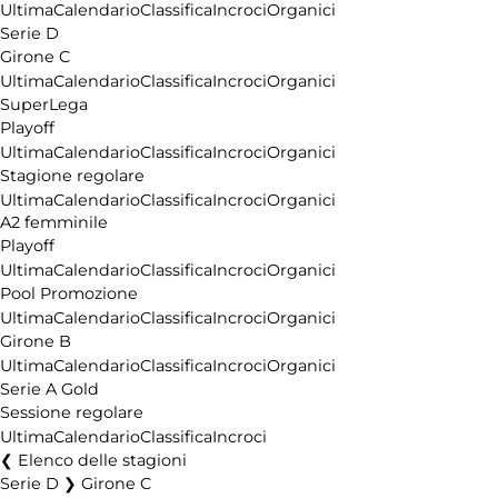
Ultima
Calendario
Classifica
Incroci
Organici
Serie D
Girone C
Ultima
Calendario
Classifica
Incroci
Organici
SuperLega
Playoff
Ultima
Calendario
Classifica
Incroci
Organici
Stagione regolare
Ultima
Calendario
Classifica
Incroci
Organici
A2 femminile
Playoff
Ultima
Calendario
Classifica
Incroci
Organici
Pool Promozione
Ultima
Calendario
Classifica
Incroci
Organici
Girone B
Ultima
Calendario
Classifica
Incroci
Organici
Serie A Gold
Sessione regolare
Ultima
Calendario
Classifica
Incroci
Elenco delle stagioni
Serie D ❯ Girone C