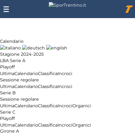
Chi
siamo
Affiliazione
Pubblicità
Calendario
Stagione 2024-2025
LBA Serie A
Playoff
Ultima
Calendario
Classifica
Incroci
Sessione regolare
Ultima
Calendario
Classifica
Incroci
Serie B
Sessione regolare
Ultima
Calendario
Classifica
Incroci
Organici
Serie C
Playoff
Ultima
Calendario
Classifica
Incroci
Organici
Girone A