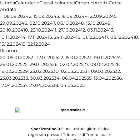
Ultima
Calendario
Classifica
Incroci
Organici
Arbitri
Cerca
Andata
1.
08.09.2024
2.
15.09.2024
3.
18.09.2024
4.
22.09.2024
5.
29.09.2024
6.
02.10.2024
7.
06.10.2024
8.
13.10.2024
9.
20.10.2024
10.
23.10.2024
11.
27.10.2024
12.
03.11.2024
13.
10.11.2024
14.
17.11.2024
15.
24.11.2024
16.
01.12.2024
17.
08.12.2024
18.
15.12.2024
19.
22.12.2024
Ritorno
20.
05.01.2025
21.
12.01.2025
22.
15.01.2025
23.
19.01.2025
24.
26.01.2025
25.
29.01.2025
26.
02.02.2025
27.
09.02.2025
28.
16.02.2025
29.
23.02.2025
30.
02.03.2025
31.
09.03.2025
32.
23.03.2025
33.
30.03.2025
34.
06.04.2025
35.
13.04.2025
36.
17.04.2025
37.
27.04.2025
38.
04.05.2025
è una testata giornalistica
SporTrentino.it
registrata presso il Tribunale di Trento (aut. n.